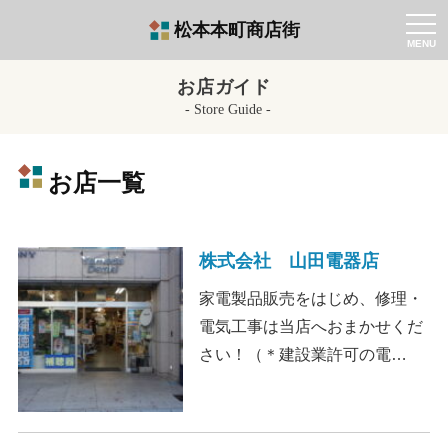
松本本町商店街
t
o
g
g
お店ガイド
l
e
Store Guide
n
a
v
i
お店一覧
g
a
t
i
o
株式会社 山田電器店
n
家電製品販売をはじめ、修理・
電気工事は当店へおまかせくだ
さい！（＊建設業許可の電…